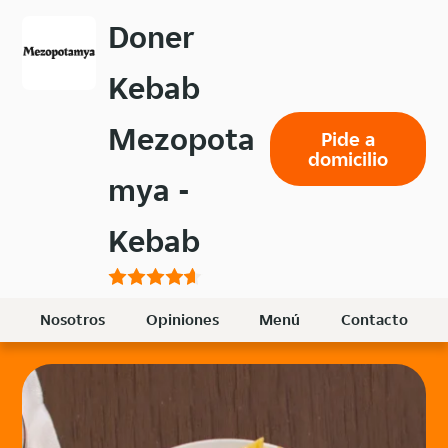
Volver
Doner
al
menú
Kebab
principal
Mezopota
Pide a
domicilio
mya -
Kebab
Nosotros
Opiniones
Menú
Contacto